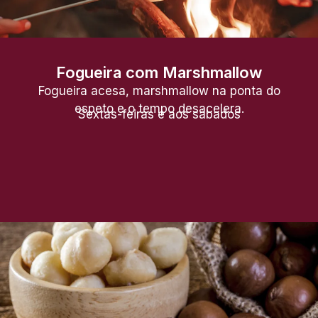
Fogueira com Marshmallow
Fogueira acesa, marshmallow na ponta do
espeto e o tempo desacelera.
Sextas-feiras e aos sábados