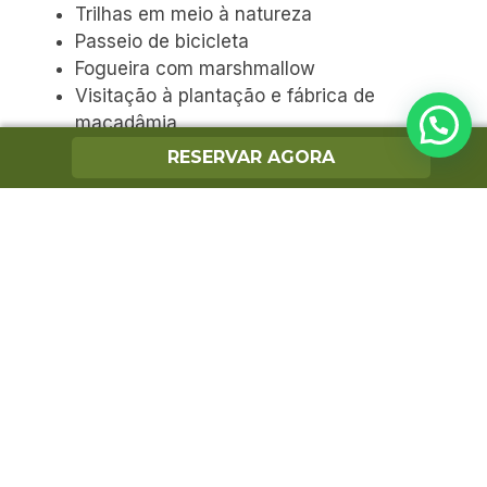
Trilhas em meio à natureza
Passeio de bicicleta
Fogueira com marshmallow
Visitação à plantação e fábrica de
macadâmia
Programações especiais ao longo da
RESERVAR AGORA
semana
Além disso, algumas atividades do resort
podem possuir disponibilidade específica ou
programação conforme o período da
hospedagem.
O que não está incluso no valor da diária?
Onde fica o Santa Eliza Eco Resort?