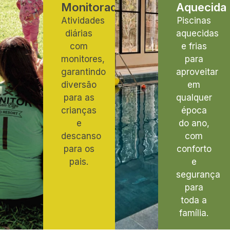
Monitorada
Aquecida
Atividades
Piscinas
diárias
aquecidas
com
e frias
monitores,
para
garantindo
aproveitar
diversão
em
para as
qualquer
crianças
época
e
do ano,
descanso
com
para os
conforto
pais.
e
segurança
para
toda a
família.