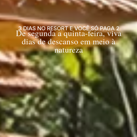
3 DIAS NO RESORT E VOCÊ SÓ PAGA 2
De segunda a quinta-feira, viva
dias de descanso em meio à
natureza