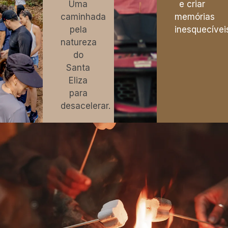
Uma
e criar
caminhada
memórias
pela
inesquecívei
natureza
do
Santa
Eliza
para
desacelerar.