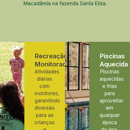
Macadâmia na fazenda Santa Eliza.
Recreação
Piscinas
Monitorada
Aquecida
Atividades
Piscinas
diárias
aquecidas
com
e frias
monitores,
para
garantindo
aproveitar
diversão
em
para as
qualquer
crianças
época
e
do ano,