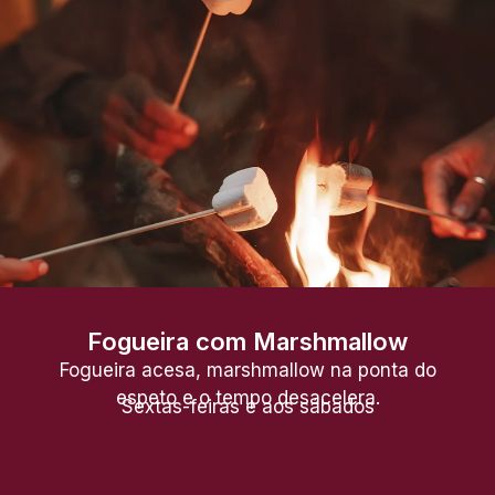
Fogueira com Marshmallow
Fogueira acesa, marshmallow na ponta do
espeto e o tempo desacelera.
Sextas-feiras e aos sábados