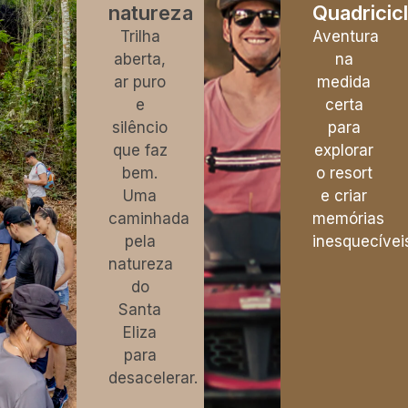
natureza
Quadricic
Trilha
Aventura
aberta,
na
ar puro
medida
e
certa
silêncio
para
que faz
explorar
bem.
o resort
Uma
e criar
caminhada
memórias
pela
inesquecívei
natureza
do
Santa
Eliza
para
desacelerar.