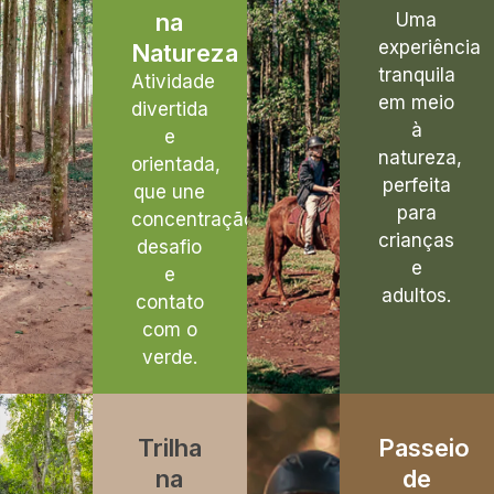
na
Uma
experiência
Natureza
tranquila
Atividade
em meio
divertida
à
e
natureza,
orientada,
perfeita
que une
para
concentração,
crianças
desafio
e
e
adultos.
contato
com o
verde.
Trilha
Passeio
na
de